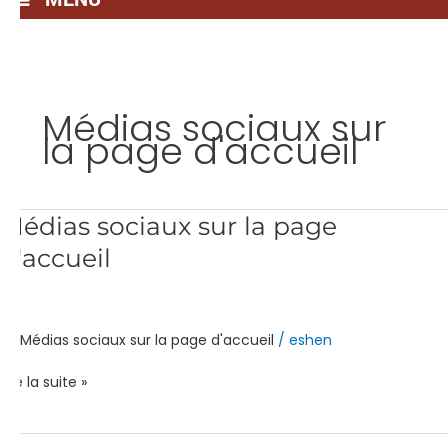
Médias sociaux sur
la page d'accueil
Médias
Médias sociaux sur la page
sociaux
d'accueil
sur
la
page
d'accueil
Médias sociaux sur la page d'accueil
/
eshen
Lire la suite »