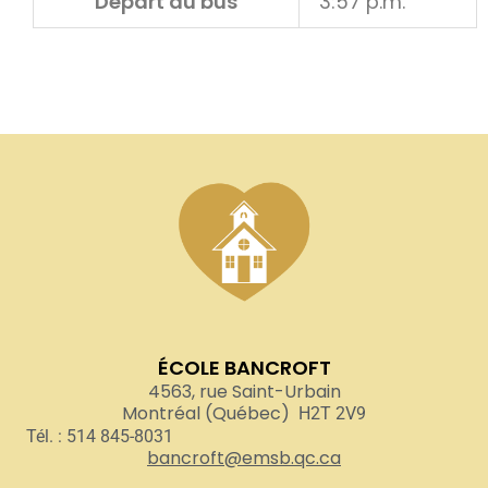
Départ du bus
3:57 p.m.
ÉCOLE BANCROFT
4563, rue Saint-Urbain
Montréal (Québec)
H2T 2V9
Tél. : 514 845-8031
bancroft@emsb.qc.ca