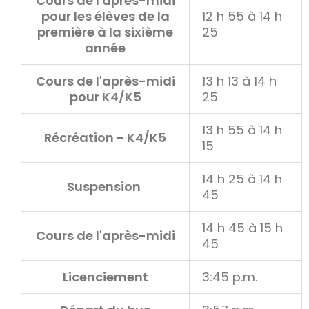
Cours de l'après-midi
pour les élèves de la
12 h 55 à 14 h
première à la sixième
25
année
Cours de l'après-midi
13 h 13 à 14 h
pour K4/K5
25
13 h 55 à 14 h
Récréation - K4/K5
15
14 h 25 à 14 h
Suspension
45
14 h 45 à 15 h
Cours de l'après-midi
45
Licenciement
3:45 p.m.