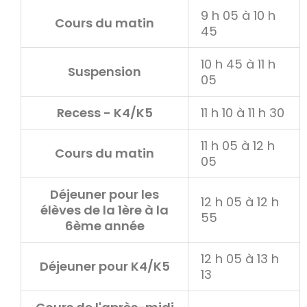
9 h 05 à 10 h
Cours du matin
45
10 h 45 à 11 h
Suspension
05
Recess - K4/K5
11 h 10 à 11 h 30
11 h 05 à 12 h
Cours du matin
05
Déjeuner pour les
12 h 05 à 12 h
élèves de la 1ère à la
55
6ème année
12 h 05 à 13 h
Déjeuner pour K4/K5
13