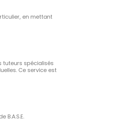
ticulier, en mettant
s tuteurs spécialisés
uelles. Ce service est
e B.A.S.E.