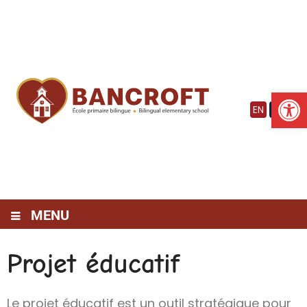
Vignette
Ouv
EN
FR
MENU
Projet éducatif
Le projet éducatif est un outil stratégique pour