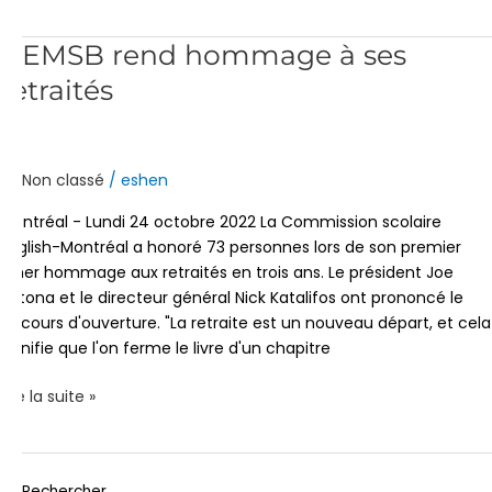
L'EMSB
L'EMSB rend hommage à ses
rend
retraités
hommage
à
ses
retraités
Non classé
/
eshen
Montréal - Lundi 24 octobre 2022 La Commission scolaire
English-Montréal a honoré 73 personnes lors de son premier
dîner hommage aux retraités en trois ans. Le président Joe
Ortona et le directeur général Nick Katalifos ont prononcé le
discours d'ouverture. "La retraite est un nouveau départ, et cela
signifie que l'on ferme le livre d'un chapitre
Lire la suite »
Rechercher