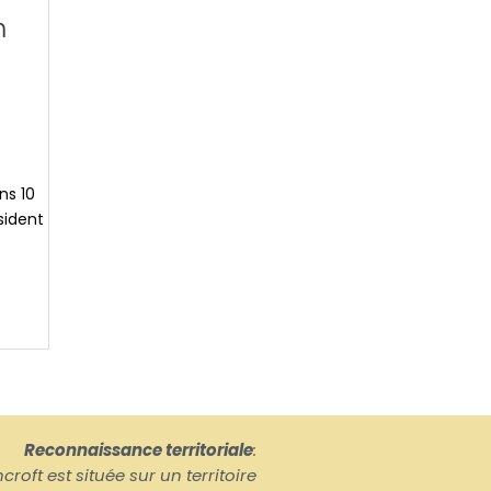
n
ns 10
sident
Reconnaissance territoriale
:
croft est située sur un territoire