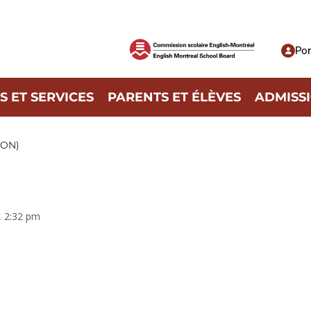
Por
 ET SERVICES
PARENTS ET ÉLÈVES
ADMISS
SON)
, 2:32 pm