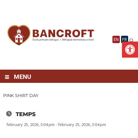
Vignette
EN
FR
Ouv
MENU
PINK SHIRT DAY
TEMPS
february 25, 2026, 3:04 pm - february 25, 2026, 3:04 pm